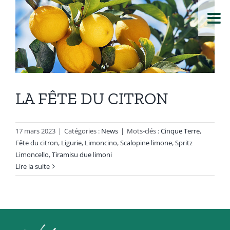
Passer
au
contenu
LA FÊTE DU CITRON
17 mars 2023
|
Catégories :
News
|
Mots-clés :
Cinque Terre
,
Fête du citron
,
Ligurie
,
Limoncino
,
Scalopine limone
,
Spritz
Limoncello
,
Tiramisu due limoni
Lire la suite