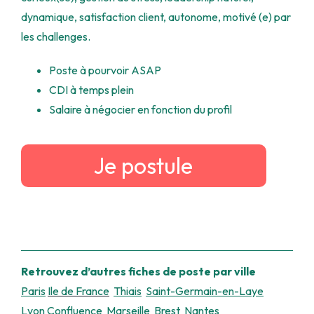
dynamique, satisfaction client, autonome, motivé (e) par
les challenges.
Poste à pourvoir ASAP
CDI à temps plein
Salaire à négocier en fonction du profil
Je postule
Retrouvez d’autres fiches de poste par ville
Paris
Ile de France
Thiais
Saint-Germain-en-Laye
Lyon Confluence
Marseille
Brest
Nantes