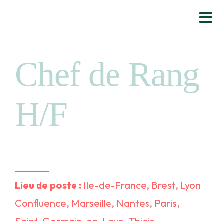
Passer
au
contenu
Chef de Rang
H/F
Lieu de poste :
Ile-de-France, Brest, Lyon
Confluence, Marseille, Nantes, Paris,
Saint-Germain-en-Laye, Thiais